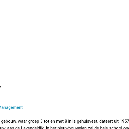
w
 Management
 gebouw, waar groep 3 tot en met 8 in is gehuisvest, dateert uit 1957
w, aan de Lavendeldijk. In het nieuwbouwplan zal de hele school on