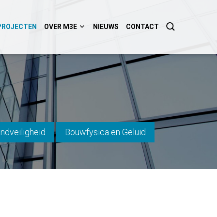
PROJECTEN
OVER M3E
NIEUWS
CONTACT
ndveiligheid
Bouwfysica en Geluid