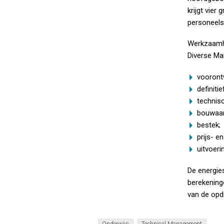
krijgt vier
personeels
Werkzaamh
Diverse Ma
vooront
definiti
technis
bouwaan
bestek;
prijs- e
uitvoeri
De energie
berekening
van de opd
Onderwijs
Technical Management