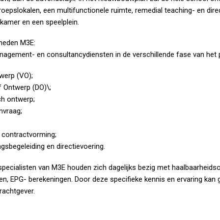
 groepslokalen, een multifunctionele ruimte, remedial teaching- en dire
kamer en een speelplein.
eden M3E:
nagement- en consultancydiensten in de verschillende fase van het p
werp (VO);
ef Ontwerp (DO)\;
ch ontwerp;
vraag;
n contractvorming;
ngsbegeleiding en directievoering.
specialisten van M3E houden zich dagelijks bezig met haalbaarheidso
en, EPG- berekeningen. Door deze specifieke kennis en ervaring kan
rachtgever.