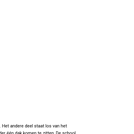
. Het andere deel staat los van het
der één dak komen te zitten. De school