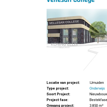
Locatie van project:
IJmuiden
Type project:
Onderwijs
Soort Project:
Nieuwbou
Project fase:
Bestekfas
Omvang project:
3.850 m²