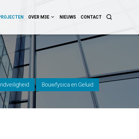
PROJECTEN
OVER M3E
NIEUWS
CONTACT
ndveiligheid
Bouwfysica en Geluid