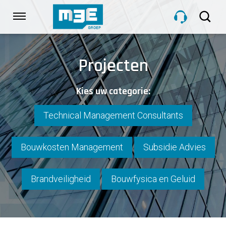
Sla
links
Navigatie
over
Spring
HOME
naar
Projecten
de
inhoud
DIENSTEN
Kies uw categorie:
Spring
naar
navigatie
Technical Management Consultants
PROJECTEN
Bouwkosten Management
Subsidie Advies
OVER M3E
Brandveiligheid
Bouwfysica en Geluid
NIEUWS