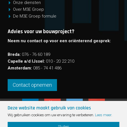
Onze diensten
Over M3E Groep
De M3E Groep formule
Advies voor uw bouwproject?
Neem nu contact op voor een oriënterend gesprek:
Breda:
076 - 76 60 189
Capelle a/d IJssel:
010 - 20 22 210
Amsterdam:
085 - 74 41 486
Contact opnemen
Deze website maakt gebruik van cookies
Sho
Wij gebruiken cookies om uw ervaring te verbeteren.
Lees meer
.
cont
© 2026 - M3E Groep
Sitemap
info
Sluiten