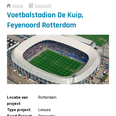
CONTACT
Home
Overzicht
Voetbalstadion De Kuip,
Feyenoord Rotterdam
Locatie van
Rotterdam
project:
Type project:
Leisure