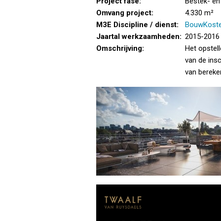
Project fase:
Bestek- en
Omvang project:
4.330 m²
M3E Discipline / dienst:
BouwKost
Jaartal werkzaamheden:
2015-2016
Omschrijving:
Het opstel
van de ins
van bereke