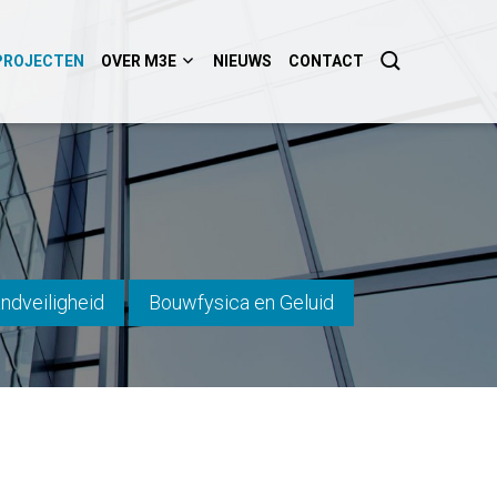
PROJECTEN
OVER M3E
NIEUWS
CONTACT
ndveiligheid
Bouwfysica en Geluid