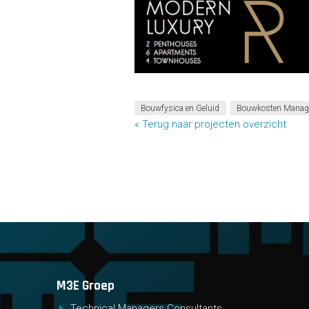
Bouwfysica en Geluid
Bouwkosten Manag
« Terug naar projecten overzicht
M3E Groep
Technical Managers Consultants