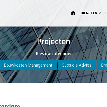
HOME
DIENSTEN
Projecten
Kies uw categorie:
Bouwkosten Management
Subsidie Advies
Bra
terdam