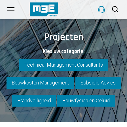
Sla
links
Navigatie
over
Spring
HOME
naar
Projecten
de
inhoud
DIENSTEN
Kies uw categorie:
Spring
naar
navigatie
Technical Management Consultants
PROJECTEN
Bouwkosten Management
Subsidie Advies
OVER M3E
Brandveiligheid
Bouwfysica en Geluid
NIEUWS