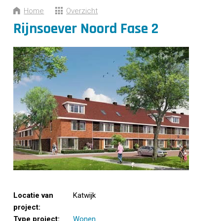
CONTACT
Home
Overzicht
Rijnsoever Noord Fase 2
Locatie van
Katwijk
project:
Type project:
Wonen