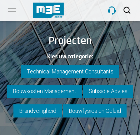
Sla
links
Navigatie
over
Spring
HOME
naar
Projecten
de
inhoud
DIENSTEN
Kies uw categorie:
Spring
naar
navigatie
Technical Management Consultants
PROJECTEN
Bouwkosten Management
Subsidie Advies
OVER M3E
Brandveiligheid
Bouwfysica en Geluid
NIEUWS