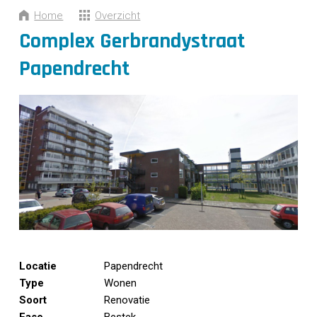
CONTACT
Home
Overzicht
Complex Gerbrandystraat
Papendrecht
Locatie
Papendrecht
Type
Wonen
Soort
Renovatie