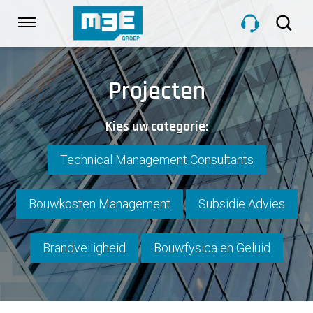
Sla
links
Navigatie
over
Spring
HOME
naar
Projecten
de
inhoud
DIENSTEN
Kies uw categorie:
Spring
naar
navigatie
Technical Management Consultants
PROJECTEN
Bouwkosten Management
Subsidie Advies
OVER M3E
Brandveiligheid
Bouwfysica en Geluid
NIEUWS