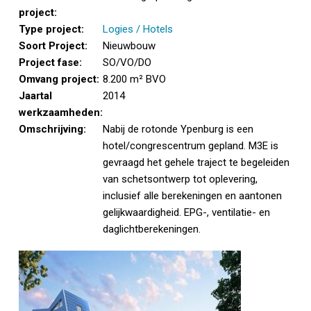
project:
Type project:
Logies / Hotels
Soort Project:
Nieuwbouw
Project fase:
SO/VO/DO
Omvang project:
8.200 m² BVO
Jaartal
2014
werkzaamheden:
Omschrijving:
Nabij de rotonde Ypenburg is een
hotel/congrescentrum gepland. M3E is
gevraagd het gehele traject te begeleiden
van schetsontwerp tot oplevering,
inclusief alle berekeningen en aantonen
gelijkwaardigheid.
EPG-, ventilatie- en
daglichtberekeningen.