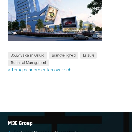
Bouwfysica en Geluid
Brandveiligheid
Leisure
Technical Management
« Terug naar projecten overzicht
M3E Groep