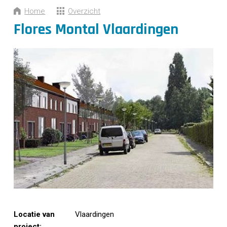
CONTACT
Home
Overzicht
Flores Montal Vlaardingen
Locatie van
Vlaardingen
project: