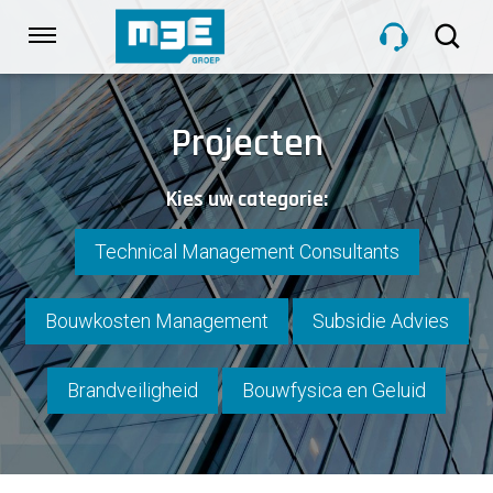
Sla
links
Navigatie
over
Spring
HOME
naar
Projecten
de
inhoud
DIENSTEN
Kies uw categorie:
Spring
naar
navigatie
Technical Management Consultants
PROJECTEN
Bouwkosten Management
Subsidie Advies
OVER M3E
Brandveiligheid
Bouwfysica en Geluid
NIEUWS