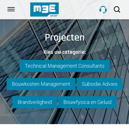
Sla
links
Navigatie
over
Spring
HOME
naar
Projecten
de
inhoud
DIENSTEN
Kies uw categorie:
Spring
naar
navigatie
Technical Management Consultants
PROJECTEN
Bouwkosten Management
Subsidie Advies
OVER M3E
Brandveiligheid
Bouwfysica en Geluid
NIEUWS