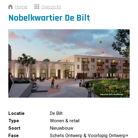
CONTACT
Home
Overzicht
Nobelkwartier De Bilt
Locatie
De Bilt
Type
Wonen & retail
Soort
Nieuwbouw
Fase
Schets Ontwerp & Voorlopig Ontwerp+