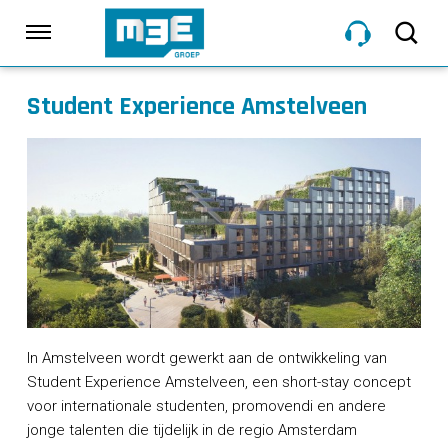
Sla
links
Navigatie
over
Spring
Student Experience Amstelveen
HOME
naar
de
inhoud
DIENSTEN
Spring
naar
navigatie
PROJECTEN
OVER M3E
In Amstelveen wordt gewerkt aan de ontwikkeling van
Student Experience Amstelveen, een short-stay concept
NIEUWS
voor internationale studenten, promovendi en andere
jonge talenten die tijdelijk in de regio Amsterdam