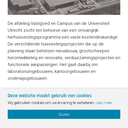
De afdeling Vastgoed en Campus van de Universiteit
Utrecht zocht ten behoeve van een omvangrijk
herhuisvestingsprogramma een vaste kostendeskundige.
De verschillende huisvestingsprojecten die op de
planning staan behelzen nieuwbouw, grootscheepse
herontwikkeling en renovatie, verduurzamingsprojecten en
functionele aanpassingen. Het gaat daarbij om
laboratoriumgebouwen, kantoorgebouwen en
onderwijsgebouwen.
Na een inschrijvingsprocedure heeft de Universiteit M3E
Deze website maakt gebruik van cookies
als kostendeskundige gekozen. Zij zullen als
Sho
Wij gebruiken cookies om uw ervaring te verbeteren.
Lees meer
.
sparringpartner…
Bekijk project
cont
info
Sluiten
Bouwkosten Management
Onderwijs
Utiliteit